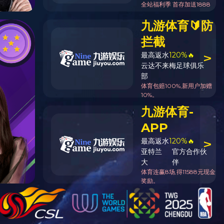
首页
公司简介
企业文化
荣誉资