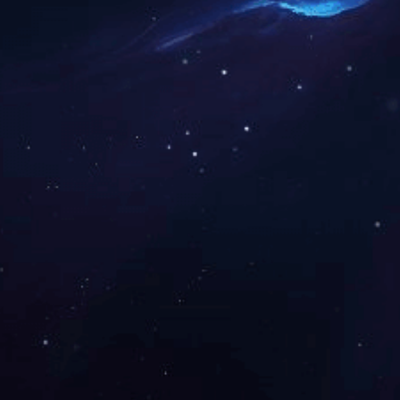
荣誉证书一
网站首页
关于我们
星空官网
新闻中心