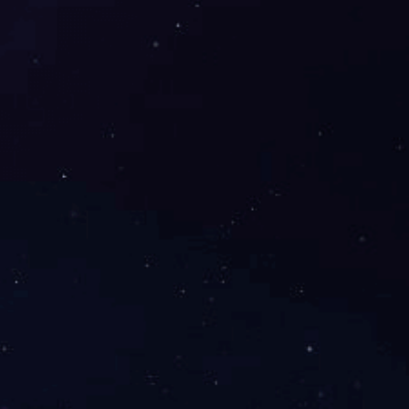
荣誉证书三