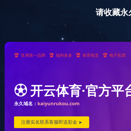
您好，欢迎进入星空官网官网！
网站首页
关于我们
星空